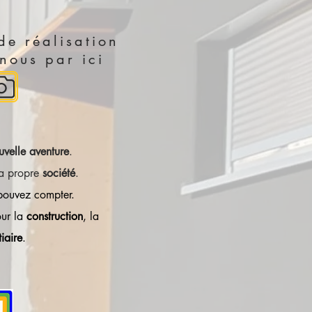
de réalisation
 nous par ici
uvelle aventure
.
ma propre
société
.
 pouvez compter.
our la
construction
, la
tiaire
.