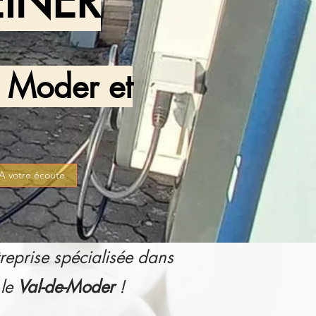
EINER
e Moder et
A votre écoute
treprise spécialisée dans
le
Val-de-Moder
!