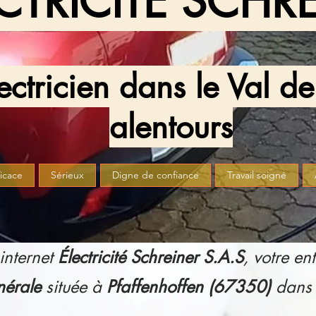
CTRICITE SCHR
lectricien dans le Val d
alentours
ficace
Sérieux
Digne de confiance
Travail soigné
 internet
Électricité Schreiner S.A.S
, votre en
nérale
située à
Pfaffenhoffen (67350)
dans 