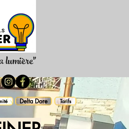
la lumière"
Delta Dore
mité
Tarifs