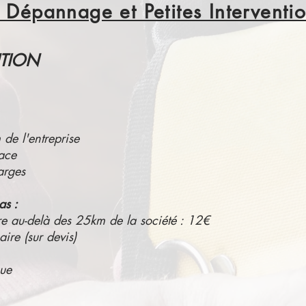
f Dépannage et Petites Interventi
NTION
de l'entreprise
lace
arges
as :
e au-delà des 25km de la société : 12€
aire (sur devis)
ue